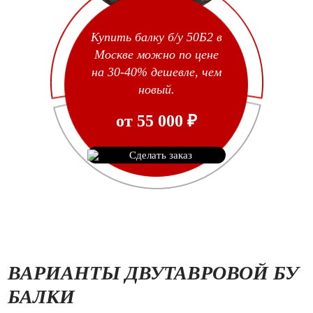
Купить балку б/у 50Б2 в
Москве можно по цене
на 30-40% дешевле, чем
новый.
от
55 000
₽
Сделать заказ
ВАРИАНТЫ ДВУТАВРОВОЙ БУ
БАЛКИ