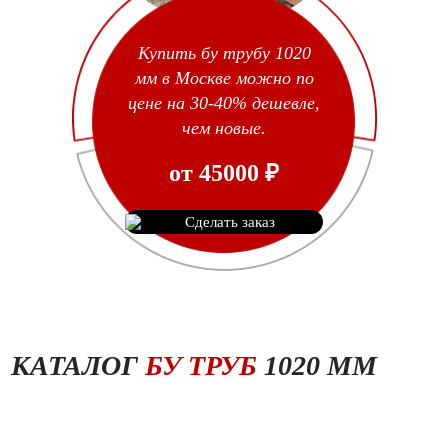
Купить бу трубу 1020
мм в Москве можно по
цене на 30-40% дешевле,
чем новые.
от
45000
₽
Сделать заказ
КАТАЛОГ
БУ ТРУБ
1020 ММ