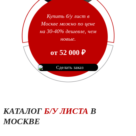
Купить б/у лист в
Москве можно по цене
на 30-40% дешевле, чем
новые.
от
52 000
₽
Сделать заказ
КАТАЛОГ
Б/У ЛИСТА
В
МОСКВЕ