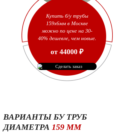
Купить б/у трубы
159х6мм в Москве
можно по цене на 30-
40% дешевле, чем новые.
от
44000
₽
Сделать заказ
ВАРИАНТЫ БУ ТРУБ
ДИАМЕТРА
159 ММ