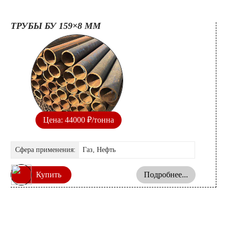
ТРУБЫ БУ 159×7 ММ
Цена: 44000 ₽/тонна
а
Сфера применения:
Газ, Нефть
ь
Купить
Подробнее...