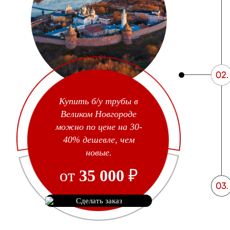
Купить б/у трубы в
Великом Новгороде
можно по цене на 30-
40% дешевле, чем
новые.
от
35 000
₽
Сделать заказ