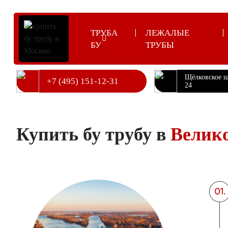
ТРУБА
ЛЕЖАЛЫЕ
БУ
ТРУБЫ
Щёлковское ш
+7 (495) 151-12-31
24
|
|
Главная
Трубы бу в регионах
Труба бу в Великом Новгороде
Купить бу трубу в
Велик