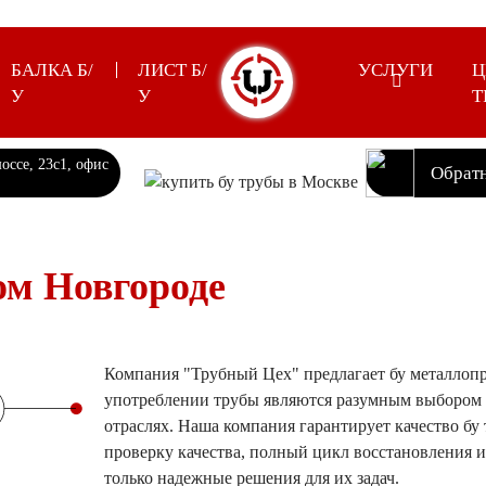
БАЛКА Б/
ЛИСТ Б/
УСЛУГИ
Ц
У
У
Т
оссе, 23с1, офис
Обрат
ом Новгороде
Компания "Трубный Цех" предлагает бу металлопр
употреблении трубы являются разумным выбором д
отраслях. Наша компания гарантирует качество бу
проверку качества, полный цикл восстановления и
только надежные решения для их задач.