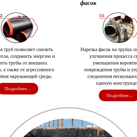
фасок
я труб позволяет снизить
Нарезка фасок на трубах п
епла, сохранить энергию и
улучшения процесса с
ить трубы от внешних
уменьшения вероятн
, а также от агрессивного
повреждения трубы и у
твия окружающей среды.
соединения нескольких
единую конструкц
Подробнее...
Подробнее...